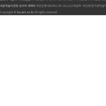
국문학술지관련 심사비·게재비
국민은행 680401-00-181212(예금주: 최진경(한기정학술지
Copyright ©
ksceit.or.kr
All rights reserved.