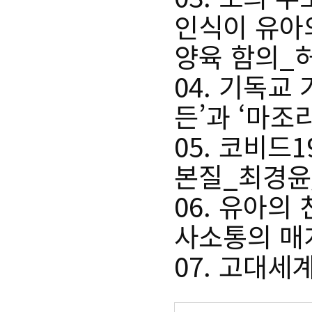
인식이 유아
양육 함의_
04.
기독교 
든’과 ‘마
05.
코비드19
본질_최경윤
06.
유아의 
사소통의 매
07.
고대세계