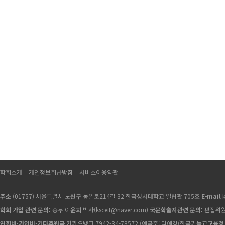
학회소개
개인정보취급방침
서비스이용약관
주소
(01757) 서울특별시 노원구 동일로214길 32 한국성서대학교 일립관 705호
E-mail
학회 가입 관련 문의:
총무 이윤희 박사(ksceit@naver.com)
국문학술지관련 문의:
편집위원회 
연회비·가입비·기타후원금
카카오뱅크 7942-34-78572 (예금주: 라애경(한국기독교교육정